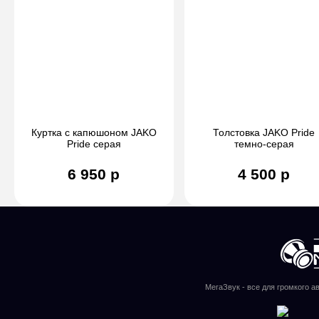
Куртка с капюшоном JAKO
Толстовка JAKO Pride
Pride серая
темно-серая
6 950 р
4 500 р
МегаЗвук - все для громкого а