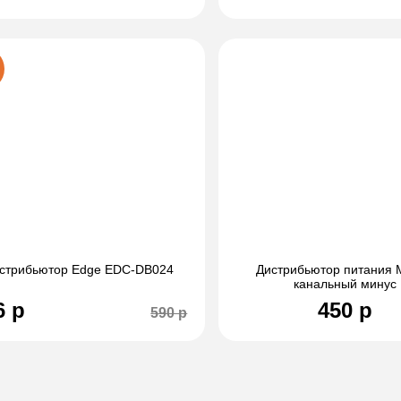
стрибьютор Edge EDC-DB024
Дистрибьютор питания M
канальный минус
6 р
450 р
590 р