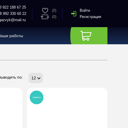
8 922 188 67 25
(0)
Войти
8 992 330 60 22
(0)
Регистрация
azvyk@mail.ru
Наши работы
Выводить по:
12
новинка