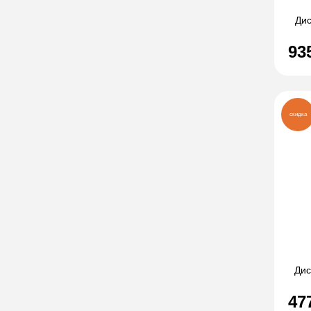
Дис
93
скидка
Дис
47