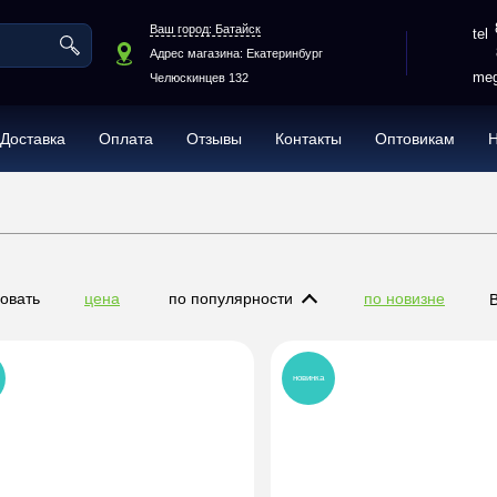
Ваш город: Батайск
Адрес магазина: Екатеринбург
meg
Челюскинцев 132
Доставка
Оплата
Отзывы
Контакты
Оптовикам
овать
цена
по популярности
по новизне
новинка